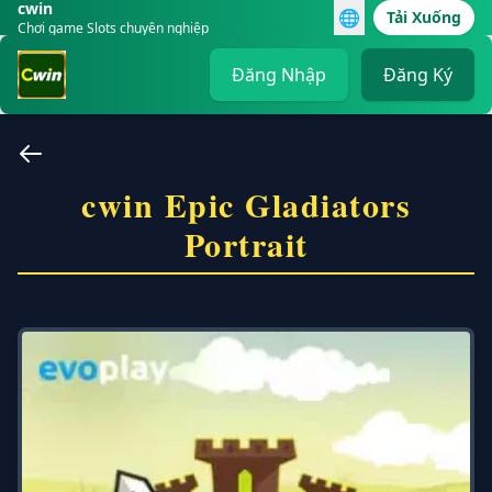
cwin
🌐
Tải Xuống
Chơi game Slots chuyên nghiệp
Đăng Nhập
Đăng Ký
cwin Epic Gladiators
Portrait